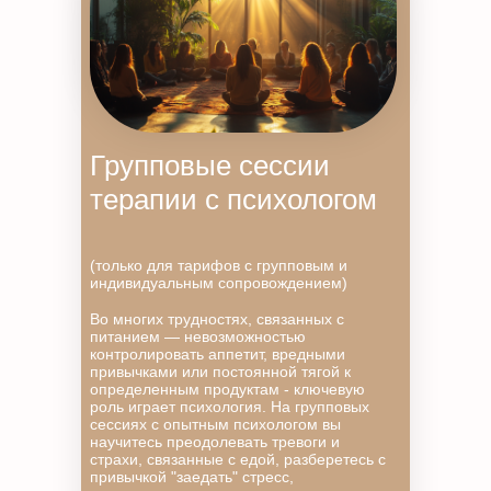
Групповые сессии
терапии с психологом
(только для тарифов с групповым и
индивидуальным сопровождением)
Во многих трудностях, связанных с
питанием — невозможностью
контролировать аппетит, вредными
привычками или постоянной тягой к
определенным продуктам - ключевую
роль играет психология. На групповых
сессиях с опытным психологом вы
научитесь преодолевать тревоги и
страхи, связанные с едой, разберетесь с
привычкой "заедать" стресс,