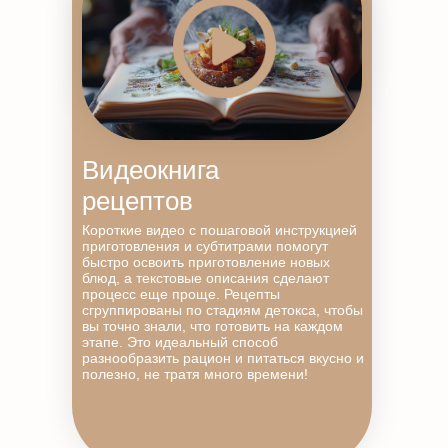
Видеокнига
рецептов
Короткие видео с пошаговой инструкцией
приготовления и субтитрами помогут
быстро освоить приготовление новых
блюд, а текстовые описания сделают
процесс еще проще. Рецепты
сгруппированы по стадиям детокса, чтобы
вы точно знали, что готовить на каждом
этапе. Это идеальный способ
разнообразить рацион и питаться вкусно и
полезно, не тратя много времени!