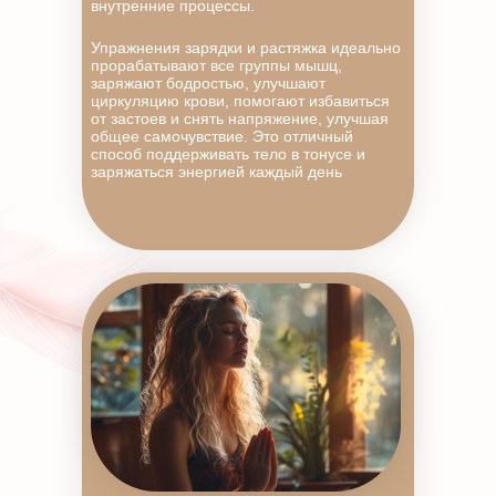
внутренние процессы.
Упражнения зарядки и растяжка идеально
прорабатывают все группы мышц,
заряжают бодростью, улучшают
циркуляцию крови, помогают избавиться
от застоев и снять напряжение, улучшая
общее самочувствие. Это отличный
способ поддерживать тело в тонусе и
заряжаться энергией каждый день