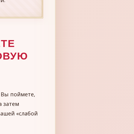
и.
ЕТЕ
ОВУЮ
Вы поймете,
а затем
вашей «слабой