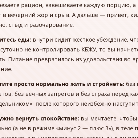
урезаете рацион, взвешиваете каждую порцию, а
т в вечерний жор и срыв. А дальше — привет, к
но, стыд и разочарование.
итесь еды:
внутри сидит жесткое убеждение, чт
осуточно не контролировать КБЖУ, то вы начне
ть. Питание превратилось из удовольствия во 
ание.
тите просто нормально жить и стройнеть:
без 
етов, без вечных запретов и без страха перед к
дельником», после которого неизбежно наступит
ужно вернуть спокойствие:
вы мечтаете, чтобы 
ьно (а не в режиме «минус 2 — плюс 3»), в теле 