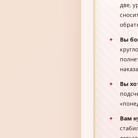
две, 
сноси
обрат
Вы бо
кругл
полне
наказ
Вы хо
подсч
«поне
Вам н
стабил