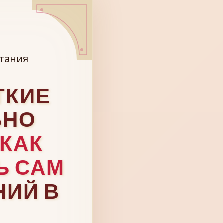
итания
ТКИЕ
ЬНО
КАК
Ь САМ
НИЙ В