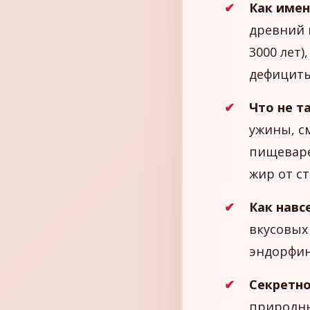
Как имен
древний 
3000 лет)
дефициты
Что не т
ужины, с
пищеваре
жир от ст
Как навс
вкусовых
эндорфина
Секретно
природны