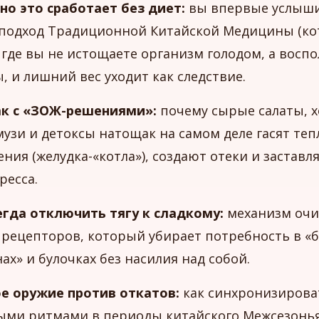
но это сработает без диет:
вы впервые услыши
подход Традиционной Китайской Медицины (ко
, где вы не истощаете организм голодом, а восп
, и лишний вес уходит как следствие.
ак с «ЗОЖ-решениями»:
почему сырые салаты, 
музи и детоксы натощак на самом деле гасят теп
ния (желудка-«котла»), создают отеки и заставл
ресса.
егда отключить тягу к сладкому:
механизм оч
 рецепторов, который убирает потребность в «
х» и булочках без насилия над собой.
е оружие против откатов:
как синхронизирова
ми ритмами в периоды китайского Межсезонья