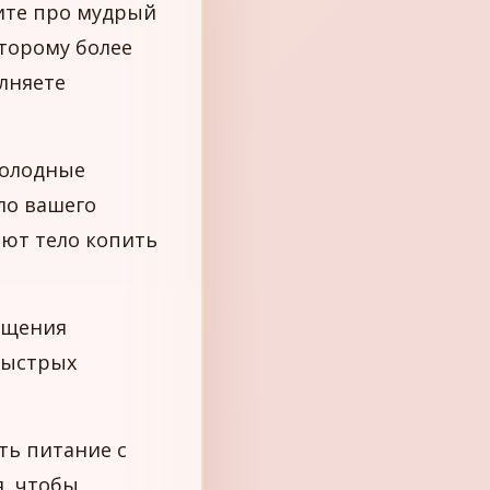
те про мудрый
торому более
олняете
холодные
ло вашего
яют тело копить
ищения
быстрых
ть питание с
, чтобы