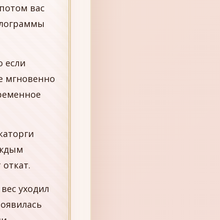
 потом вас
илограммы
о если
те мгновенно
временное
каторги
аждым
 откат.
вес уходил
появилась