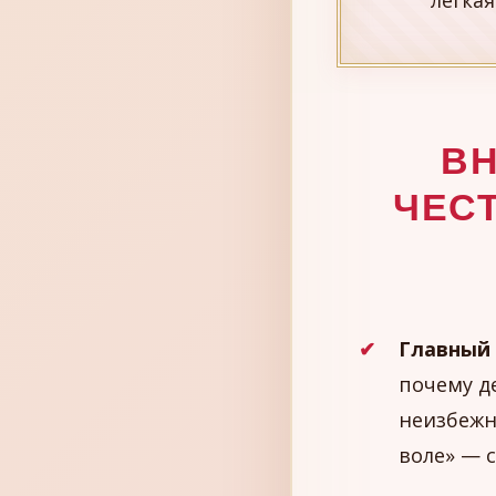
легкая
ВН
ЧЕС
Главный 
почему д
неизбежн
воле» — 