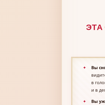
ЭТА
Вы сн
видит
в голо
и в де
Вы уж