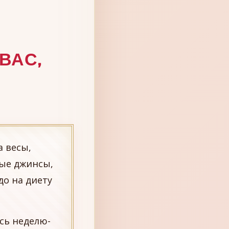
ВАС,
а весы,
мые джинсы,
до на диету
сь неделю-