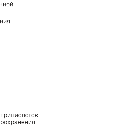
чной
ания
утрициологов
воохранения