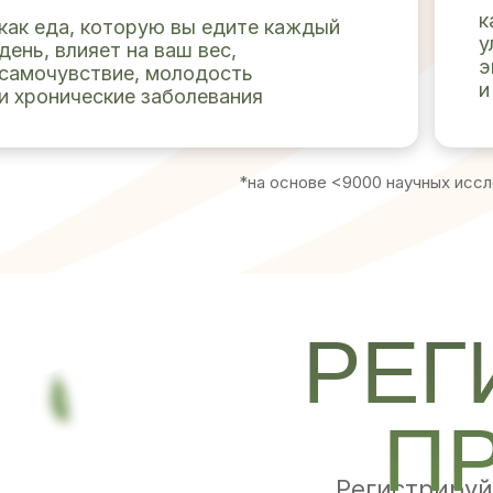
к
как еда, которую вы едите каждый
у
день, влияет на ваш вес,
э
самочувствие, молодость
и
и хронические заболевания
*на основе <9000 научных исс
РЕГ
П
Регистрируй