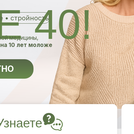
 40!
ие • стройность
ной медицины,
я
на 10 лет моложе
ТНО
Узнаете