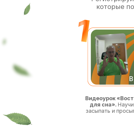
которые по
В
Видеоурок «Вост
для сна».
Научи
засыпать и прос