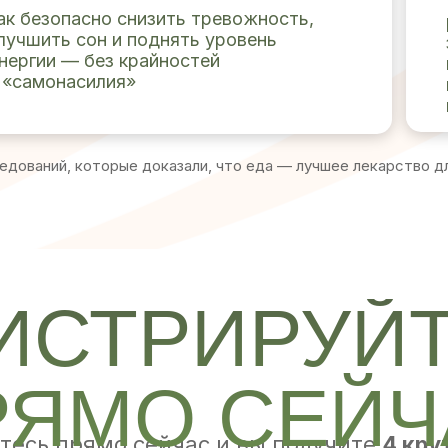
ак безопасно снизить тревожность,
лучшить сон и поднять уровень
нергии — без крайностей
 «самонасилия»
ледований, которые доказали, что еда — лучшее лекарство д
ИСТРИРУЙ
РЯМО СЕЙЧ
тесь прямо сейчас и вы получите
4 кру