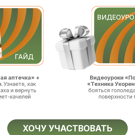
ВИДЕОУРО
ГАЙД
ая аптечка» +
Видеоуроки «По
е.
Узнаете, как
«Техника Укорен
аха и вернуть
бояться гололеда
иет-качелей
поверхности 
ХОЧУ УЧАСТВОВАТЬ