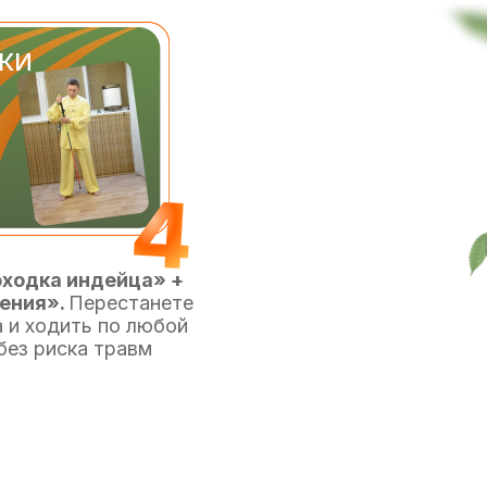
КИ
ходка индейца» +
ения».
Перестанете
 и ходить по любой
без риска травм