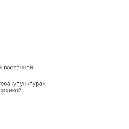
й восточной
теоакупунктура»
сихикой