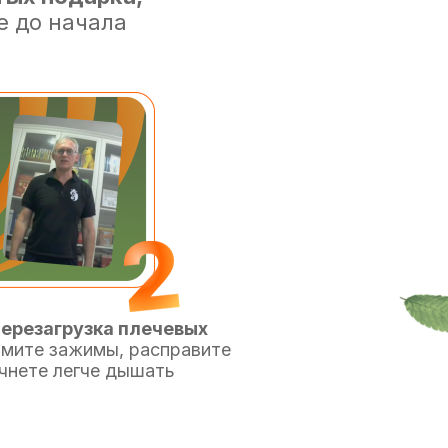
е до начала
ерезагрузка плечевых
имите зажимы, расправите
ачнете легче дышать