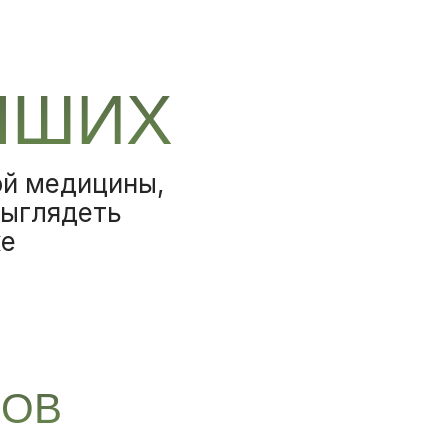
ЧШИХ
ой медицины,
выглядеть
же
ПОВ