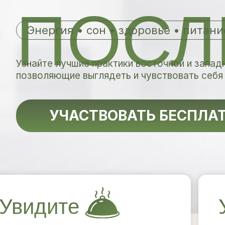
ПОСЛЕ
Энергия • сон • здоровье • питан
Узнайте лучшие практики восточной и запад
позволяющие выглядеть и чувствовать себ
УЧАСТВОВАТЬ БЕСПЛА
Увидите